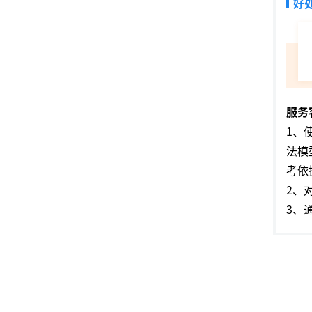
好
服务
1、
法模
考依
2、
3、