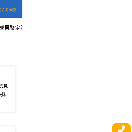
07-0568
成果鉴定测
移动APP测
软件投标测
特色测
试
试
评
信息
材料