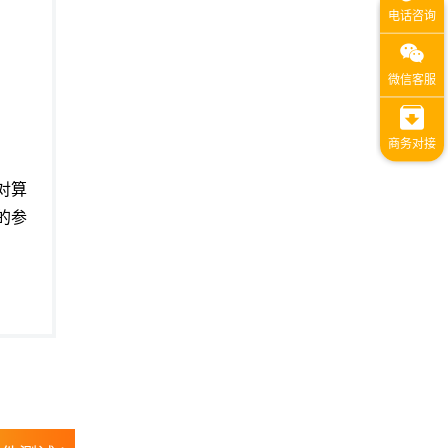
）对算
的参
。